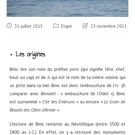
31 juillet 2013
Etape
23 novembre 2021
Les origines
Binic tire son nom du préfixe
penn
(qui signifie tête, chef,
bout ou cap) et de
Ic
qui est le nom de la rivière voisine qui
se jette dans la mer. Binic est donc l’embouchure de l’Ic (À
comparer avec
Benodet
: « embouchure de l’Odet »). Binic
est surnommé «
Cité des Embruns »
ou encore «
Le Grain de
Beauté des Côtes-d’Armor »
.
L’histoire de Binic remonte au Néolithique (entre 3500 et
1800 av. J.-C.). En effet, on y a retrouvé des monuments